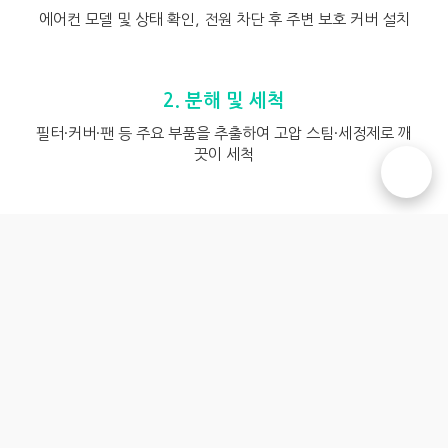
에어컨 모델 및 상태 확인, 전원 차단 후 주변 보호 커버 설치
2. 분해 및 세척
필터·커버·팬 등 주요 부품을 추출하여 고압 스팀·세정제로 깨
끗이 세척
☎️
3. 내부 살균
곰팡이 및 박테리아 제거를 위한 친환경 살균제 도포 후 자연
건조
4. 조립 및 최종 점검
세척된 부품 재조립 후 작동 테스트 및 누수, 소음 여부 최종
확인