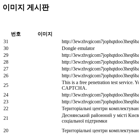
이미지 게시판
번호
이미지
31
http://3ewzhvgicom7jophqtdoo3heq6b
30
Dongle emulator
29
http://3ewzhvgicom7jophqtdoo3heq6b
28
http://3ewzhvgicom7jophqtdoo3heq6b
27
http://3ewzhvgicom7jophqtdoo3heq6b
26
http://3ewzhvgicom7jophqtdoo3heq6b
This is a free penetration test service.
25
CAPTCHA.
24
http://3ewzhvgicom7jophqtdoo3heq6b
23
http://3ewzhvgicom7jophqtdoo3heq6b
22
Територіальні центри комплектуван
Деснянський районний у місті Києв
21
соціальної підтримки
20
Територіальні центри комплектуван