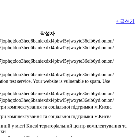
+ 글쓰기
작성자
m7jophqtdoo3heq6baniexdxl4pbwl5yjwxyte36eib6yd.onion/
m7jophqtdoo3heq6baniexdxl4pbwl5yjwxyte36eib6yd.onion/
m7jophqtdoo3heq6baniexdxl4pbwl5yjwxyte36eib6yd.onion/
m7jophqtdoo3heq6baniexdxl4pbwl5yjwxyte36eib6yd.onion/
ration test service. Your website is vulnerable to spam. Use
m7jophqtdoo3heq6baniexdxl4pbwl5yjwxyte36eib6yd.onion/
m7jophqtdoo3heq6baniexdxl4pbwl5yjwxyte36eib6yd.onion/
три комплектування та соціальної підтримки м.Києва
три комплектування та соціальної підтримки м.Києва
ний у місті Києві територіальний центр комплектування та
мки