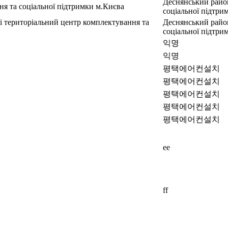
Деснянський район
ня та соціальної підтримки м.Києва
соціальної підтри
і територіальний центр комплектування та
Деснянський район
соціальної підтри
익명
익명
평택에어컨설치
평택에어컨설치
평택에어컨설치
평택에어컨설치
평택에어컨설치
ee
ff