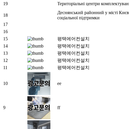
19
Територіальні центри комплектуван
Деснянський районний у місті Києв
18
соціальної підтримки
17
16
15
평택에어컨설치
14
평택에어컨설치
13
평택에어컨설치
12
평택에어컨설치
11
평택에어컨설치
10
ee
9
ff