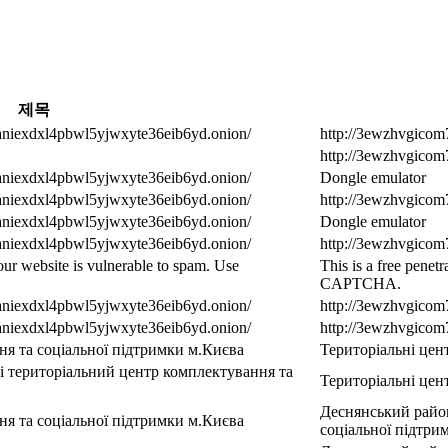
제목
aniexdxl4pbwl5yjwxyte36eib6yd.onion/
http://3ewzhvgico
http://3ewzhvgico
aniexdxl4pbwl5yjwxyte36eib6yd.onion/
Dongle emulator
aniexdxl4pbwl5yjwxyte36eib6yd.onion/
http://3ewzhvgico
aniexdxl4pbwl5yjwxyte36eib6yd.onion/
Dongle emulator
aniexdxl4pbwl5yjwxyte36eib6yd.onion/
http://3ewzhvgico
 Your website is vulnerable to spam. Use
This is a free penet
CAPTCHA.
aniexdxl4pbwl5yjwxyte36eib6yd.onion/
http://3ewzhvgico
aniexdxl4pbwl5yjwxyte36eib6yd.onion/
http://3ewzhvgico
ня та соціальної підтримки м.Києва
Територіальні цен
і територіальний центр комплектування та
Територіальні цен
Деснянський район
ня та соціальної підтримки м.Києва
соціальної підтри